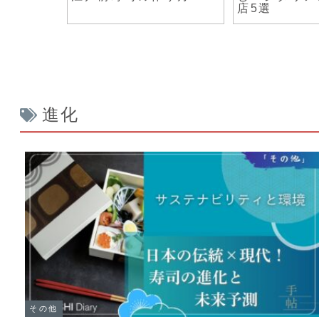
理由
進化
その他