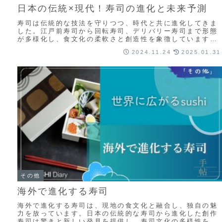
日本の伝統×現代！寿司の進化と未来予測
寿司は伝統的な技法を守りつつ、時代と共に進化してきま
した。江戸前寿司から回転寿司、デリバリー寿司まで形態
が多様化し、食文化の柔軟さと創造性を象徴しています。
これからも伝統と革新を融合させ寿司の新たな魅力を探求
2024.11.24
2025.01.31
し、さらなる進化が期待されます。
その他
海外で進化する寿司
海外で進化する寿司は、現地の食文化と融合し、独自の魅
力を放っています。日本の伝統的な寿司から進化した創作
寿司は驚きと新しい発見を提供し、寿司文化の多様性を感