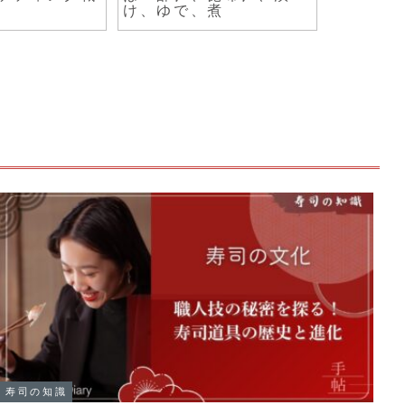
カン寿司」と
験しよう」
寿司の知識