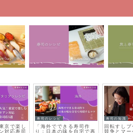
寿司の知識
その他
しむ寿司：現
なぜ回転すしは人気？日
メキシコ
とその人気の
本人に愛される理由を考
関係！海