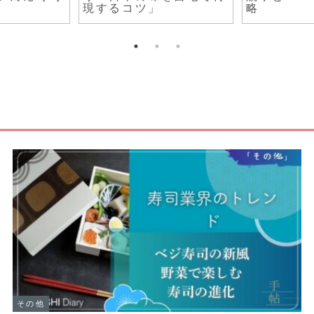
察
「メキシ
は？
その他