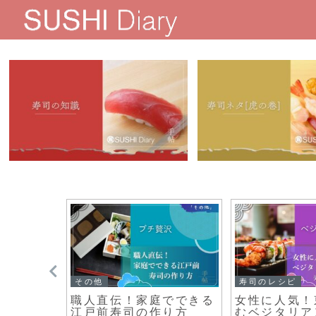
その他
その他
五大技法と
「ポップカルチャーが描
カナダで楽
布〆、漬
く寿司の未来」
地流の寿司