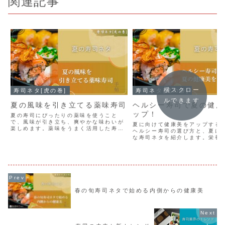
関連記事
横スクロー
寿司ネタ[虎の巻]
寿司ネタ[虎の巻]
ルできます
夏の風味を引き立てる薬味寿司
ヘルシー寿司で夏の健康
ップ！
夏の寿司にぴったりの薬味を使うこと
で、風味が引き立ち、爽やかな味わいが
夏に向けて健康美をアップする
楽しめます。薬味をうまく活用した寿司
ヘルシー寿司の選び方と、夏に
の作り方や、組み合わせを紹介。暑い季
な寿司ネタを紹介します。栄養
節にさっぱりとした風味を求める方に、
の取れた食事で、暑い夏でも元
新たな発見が待っています。より豊かな
せます。ヘルシー寿司を取り入
食体験をお楽しみください。
的な食生活を実現し、体調と見
しさを手に入れましょう。
春の旬寿司ネタで始める内側からの健康美