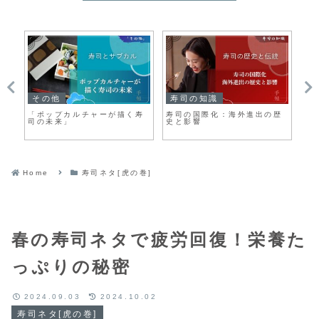
その他
寿司の知識
寿
「ポップカルチャーが描く寿
寿司の国際化：海外進出の歴
寿
司の未来」
史と影響
場
Home
寿司ネタ[虎の巻]
春の寿司ネタで疲労回復！栄養た
っぷりの秘密
2024.09.03
2024.10.02
寿司ネタ[虎の巻]