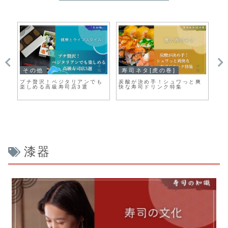
その他
寿司ネタ[虎の巻]
そ
寿
プチ贅沢！ベジタリアンでも
炭酸が決め手！シュワっと爽
寿
楽しめる高級寿司店3選
快な寿司ドリンク特集
線
漆器