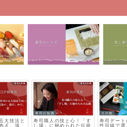
旅と寿司
寿司のレシピ
作り：酢飯
【名古屋の寿司】地元民
寿司と創作
に愛されるおすすめ寿司
リアン寿司