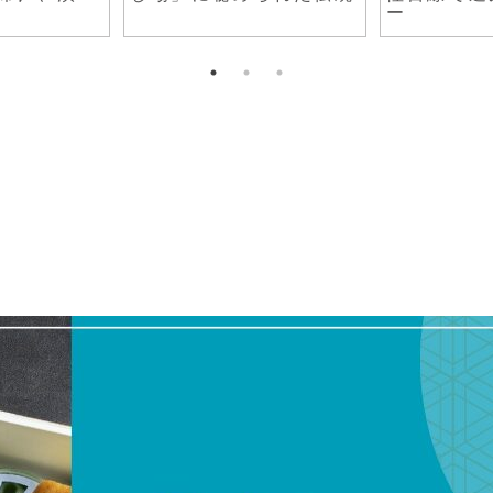
店9選！徹底解説
ピ