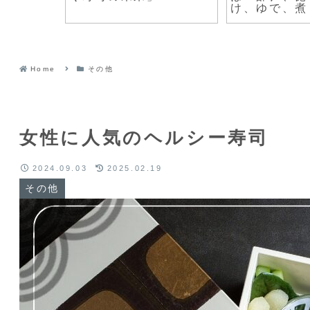
ートと
Home
その他
女性に人気のヘルシー寿司
2024.09.03
2025.02.19
その他