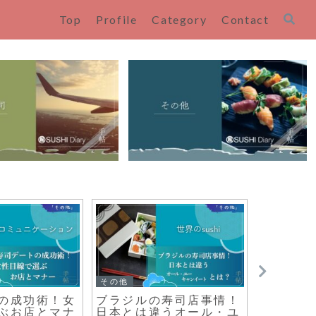
Top
Profile
Category
Contact
その他
寿司の知識
料理！ベジタ
寿司の美学と日本文化：
なぜ回転
の進化系レシ
歴史に根ざした美意識
本人に愛