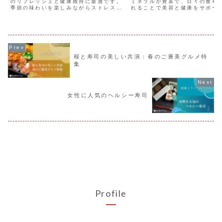
のリフレッシュと健康維持に最適です。
ミネラルが豊富で、日々の食事
季節の味わいを楽しみながらストレス軽
れることで美容と健康をサポー
減や健康促進が期待できます。ヘルシー
す。寿司や鮨に使われる旬魚を
な食材選びのポイントや簡単に作れるレ
とで、肌の調子が整い、輝きを
シピも紹介しており、新しい健康習慣を
す。旬魚を楽しみながら、新し
始めるのにぴったりです。
を始め美肌を目指しましょう。
桜と寿司の美しい共演：春のご褒美グルメ特
集
女性に人気のヘルシー寿司
Profile