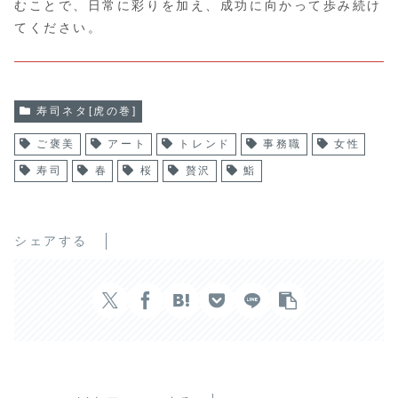
むことで、日常に彩りを加え、成功に向かって歩み続け
てください。
寿司ネタ[虎の巻]
ご褒美
アート
トレンド
事務職
女性
寿司
春
桜
贅沢
鮨
シェアする