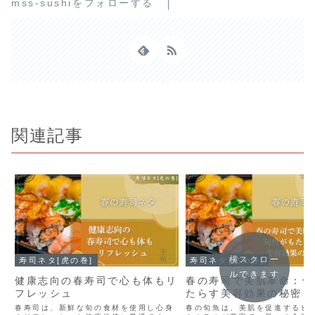
mss-sushiをフォローする
関連記事
横スクロー
寿司ネタ[虎の巻]
寿司ネタ[虎の巻]
ルできます
健康志向の春寿司で心も体もリ
春の寿司で美肌革命：旬
フレッシュ
たらす美容効果の秘密
春寿司は、新鮮な旬の食材を使用し心身
春の旬魚は、美肌を促進するビ