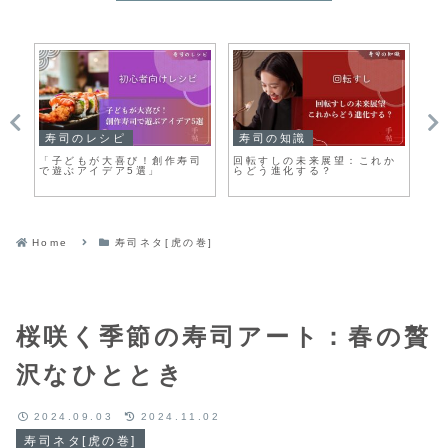
寿司のレシピ
寿司の知識
寿
人
「子どもが大喜び！創作寿司
回転すしの未来展望：これか
回
で遊ぶアイデア5選」
らどう進化する？
の
が
Home
寿司ネタ[虎の巻]
桜咲く季節の寿司アート：春の贅
沢なひととき
2024.09.03
2024.11.02
寿司ネタ[虎の巻]