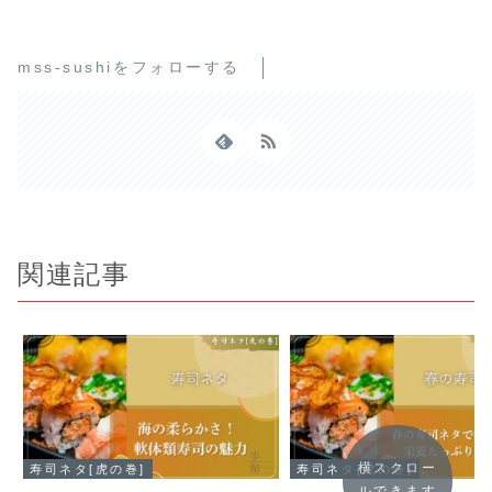
mss-sushiをフォローする
関連記事
横スクロー
寿司ネタ[虎の巻]
寿司ネタ[虎の巻]
ルできます