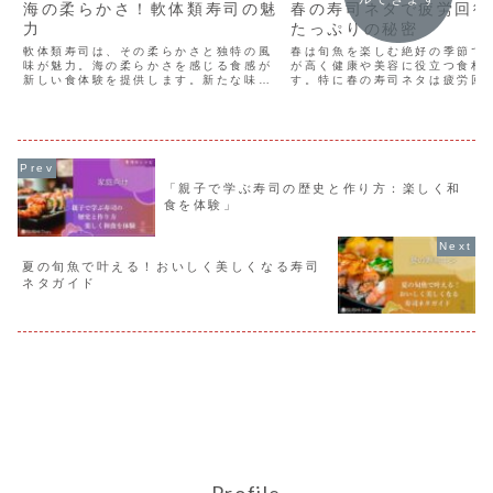
海の柔らかさ！軟体類寿司の魅
春の寿司ネタで疲労回復
力
たっぷりの秘密
軟体類寿司は、その柔らかさと独特の風
春は旬魚を楽しむ絶好の季節で
味が魅力。海の柔らかさを感じる食感が
が高く健康や美容に役立つ食材
新しい食体験を提供します。新たな味覚
す。特に春の寿司ネタは疲労回
を発見して、日常の食事に豊かさを加え
維持に効果的です。旬の魚を取
ることができます。軟体類寿司を試せ
ことで、新しい季節に向けて、
ば、あなたの食の世界が広がり、より豊
元気にできます。春の寿司を楽
かな食生活が待っています。
を作ることを提案します。
「親子で学ぶ寿司の歴史と作り方：楽しく和
食を体験」
夏の旬魚で叶える！おいしく美しくなる寿司
ネタガイド
Profile