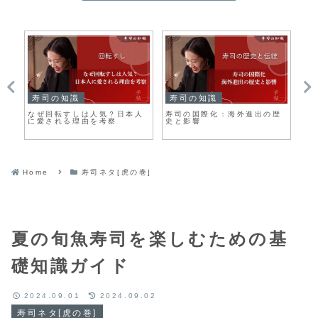
寿司の知識
寿司の知識
寿
なぜ回転すしは人気？日本人
寿司の国際化：海外進出の歴
大
に愛される理由を考察
史と影響
蔵
Home
寿司ネタ[虎の巻]
夏の旬魚寿司を楽しむための基
礎知識ガイド
2024.09.01
2024.09.02
寿司ネタ[虎の巻]