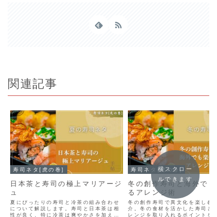
関連記事
横スクロー
寿司ネタ[虎の巻]
寿司ネタ[虎の巻]
ルできます
日本茶と寿司の極上マリアージ
冬の創作寿司と海外でも
ュ
るアレンジ術
夏にぴったりの寿司と冷茶の組み合わせ
冬の創作寿司で異文化を楽しむ
について解説します。寿司と日本茶は相
介。冬の食材を活かした寿司と
性が良く、特に冷茶は爽やかさを加え暑
レンジを取り入れるポイントを