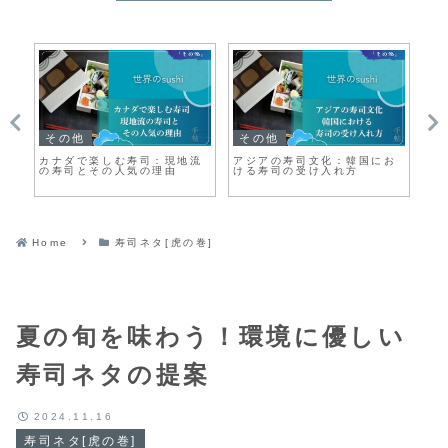
その他
その他
寿
！
カナダで楽しむ寿司：現地流
アジアの寿司文化：韓国にお
お
す
の寿司とその人気の理由
ける寿司の受け入れ方
映
イ
Home
寿司ネタ[虎の巻]
夏の旬を味わう！環境に優しい
寿司ネタの提案
2024.11.16
寿司ネタ[虎の巻]