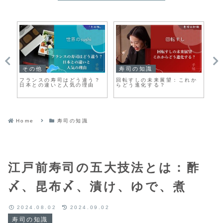
その他
寿司の知識
そ
と
フランスの寿司はどう違う？
回転すしの未来展望：これか
プ
日本との違いと人気の理由
らどう進化する？
楽
Home
寿司の知識
江戸前寿司の五大技法とは：酢
〆、昆布〆、漬け、ゆで、煮
2024.08.02
2024.09.02
寿司の知識