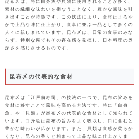
昆布〆は、特に白身魚や貝類に使用されることが多く、
素材の繊細な味わいを損なうことなく、豊かな風味を引
き出すことが特徴です。この技法により、食材はまろや
かで上品な味に仕上がり、食卓に並ぶ一品として多くの
人々に親しまれています。昆布〆は、日常の食事のみな
らず、特別な席でもその存在感を発揮し、日本料理の奥
深さを感じさせるものです。
昆布〆の代表的な食材
昆布〆は「江戸前寿司」の技法の一つで、昆布の旨みを
食材に移すことで風味を高める方法です。特に「白身
魚」や「貝類」が昆布〆の代表的な食材として知られて
います。白身魚は昆布の旨みをよく吸収し、口に含むと
豊かな味わいが広がります。また、貝類は食感が柔らか
くなり、昆布の香りと相まって上品な味に仕上がりま