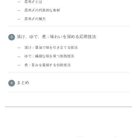
昆布〆とは
昆布〆の代表的な食材
昆布〆の魅力
漬け、ゆで、煮：味わいを深める応用技法
漬け：醤油で味を引き立てる技法
ゆで：繊細な味を保つ加熱技法
煮：旨みを凝縮する伝統技法
まとめ