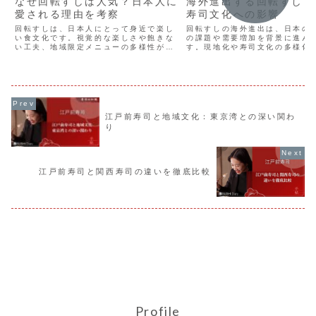
なぜ回転すしは人気？日本人に
海外進出する回転すし：
愛される理由を考察
寿司文化への影響
回転すしは、日本人にとって身近で楽し
回転すしの海外進出は、日本の
い食文化です。視覚的な楽しさや飽きな
の課題や需要増加を背景に進ん
い工夫、地域限定メニューの多様性が魅
す。現地化や寿司文化の多様化
力。AI技術の導入により、利便性やエン
食文化との融合が注目されてい
ターテインメント性も向上しています。
の記事では、海外進出の背景や
この記事では、回転すしの人気の理由を
司文化への影響について詳しく
解説します。
す。
江戸前寿司と地域文化：東京湾との深い関わ
り
江戸前寿司と関西寿司の違いを徹底比較
Profile