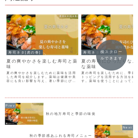
横スクロー
寿司ネタ[虎の巻]
寿司ネタ[虎の巻]
ルできます
夏の爽やかさを楽しむ寿司と薬
夏の寿司にぴったりな風
味
な薬味
夏の爽やかさを楽しむために薬味を活用
夏の寿司を楽しむために、季節
した寿司を紹介します。薬味は健康や美
トッピングを活用する方法を紹
容にも良い影響を与え、暑い季節にぴっ
す。薬味を使うことによって、
たりです。薬味を使った寿司のレシピを
が引き立ち、さっぱりとした風
取り入れることで、爽やかな食事が楽し
はぴったりです。また、日本酒
めます。新しい味覚の発見や心身のリフ
も考慮して、新しい味覚の発見
レッシュが期待できます。
ながら食卓を彩りましょう。
秋の地方寿司と季節の味覚
秋の季節感あふれる寿司メニュー