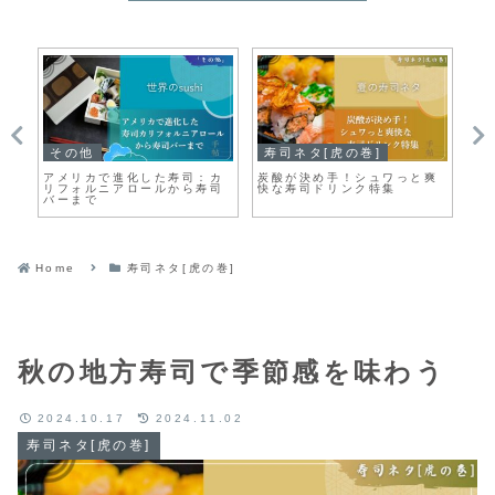
その他
寿司ネタ[虎の巻]
そ
アメリカで進化した寿司：カ
炭酸が決め手！シュワっと爽
プ
リフォルニアロールから寿司
快な寿司ドリンク特集
楽
バーまで
Home
寿司ネタ[虎の巻]
秋の地方寿司で季節感を味わう
2024.10.17
2024.11.02
寿司ネタ[虎の巻]