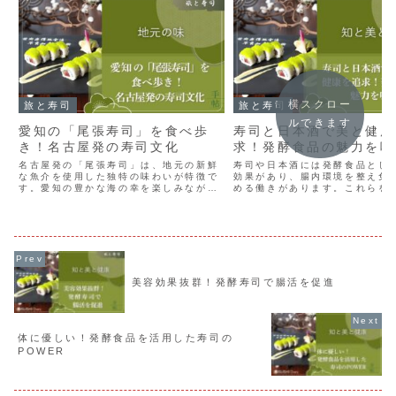
横スクロー
旅と寿司
旅と寿司
ルできます
愛知の「尾張寿司」を食べ歩
寿司と日本酒で美と健康
き！名古屋発の寿司文化
求！発酵食品の魅力を味
名古屋発の「尾張寿司」は、地元の新鮮
寿司や日本酒には発酵食品とし
な魚介を使用した独特の味わいが特徴で
効果があり、腸内環境を整え免
す。愛知の豊かな海の幸を楽しみなが
める働きがあります。これらを
ら、名古屋の寿司文化を深く学べる良い
ることで、美と健康を同時に追
機会です。寿司好きや名古屋訪問者にと
発酵食品の魅力を感じながら健
って、新たな美味しさを発見できるでし
活と、心身ともに充実した時間
ょう。
ましょう。
美容効果抜群！発酵寿司で腸活を促進
体に優しい！発酵食品を活用した寿司の
POWER