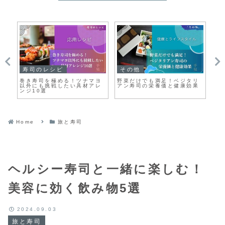
寿司のレシピ
その他
そ
爽
巻き寿司を極める！ツナマヨ
野菜だけでも満足！ベジタリ
フ
以外にも挑戦したい具材アレ
アン寿司の栄養価と健康効果
ま
ンジ10選
と
Home
旅と寿司
ヘルシー寿司と一緒に楽しむ！
美容に効く飲み物5選
2024.09.03
旅と寿司