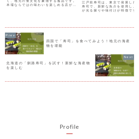
く、地元の食文化を象徴する逸品です。
江戸前寿司は、東京で発展した
本場ならではの味わいを楽しめる店が多
寿司で、新鮮な魚介を使用し、
数あり、長い歴史と文化が息づいていま
が光る握りや味付けが特徴です
す。馬肉の寿司に興味がある方は、ぜひ
代から続くその技法により、寿
熊本でその魅力を堪能してみてくださ
しさを最大限に引き出し、東京
い。
本格的な味を堪能できます。
四国で「寿司」を食べてみよう！地元の海産
物を堪能
北海道の「釧路寿司」を試す！新鮮な海産物
を楽しむ
Profile