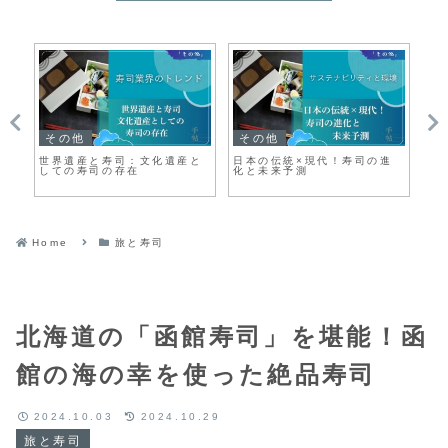
その他
その他
寿
ン
世界遺産と寿司：文化遺産と
日本の伝統×現代！寿司の進
回
しての寿司の存在
化と未来予測
と
Home
旅と寿司
北海道の「函館寿司」を堪能！函
館の海の幸を使った絶品寿司
2024.10.03
2024.10.29
旅と寿司