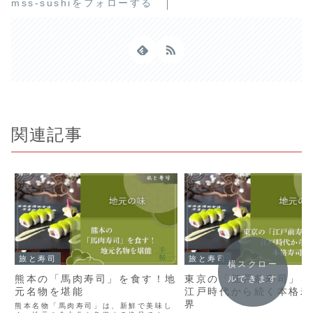
mss-sushiをフォローする
関連記事
旅と寿司
旅と寿司
横スクロー
熊本の「馬肉寿司」を食す！地
東京の「江戸前寿司」を
ルできます
元名物を堪能
江戸時代から続く本格寿
界
熊本名物「馬肉寿司」は、新鮮で美味し