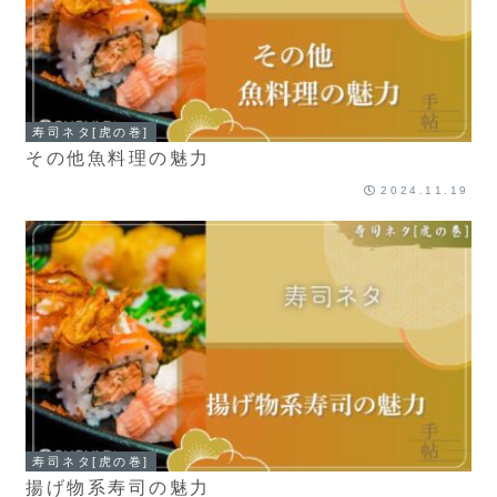
寿司ネタ[虎の巻]
その他魚料理の魅力
2024.11.19
寿司ネタ[虎の巻]
揚げ物系寿司の魅力