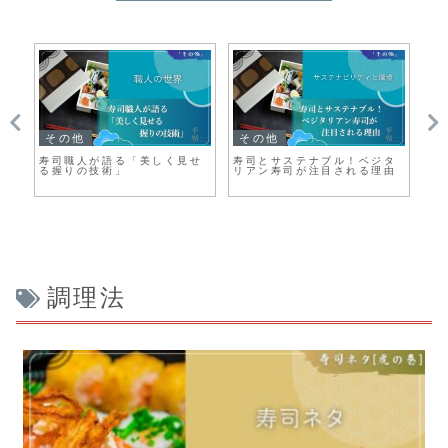
の他
寿司の知識
寿司のレシピ
とサステナブル！ベジタ
寿司の国際化：海外進出の歴
巻き寿司を極め
ン寿司が注目される理由
史と影響
以外にも挑戦し
ンジ10選
調理法