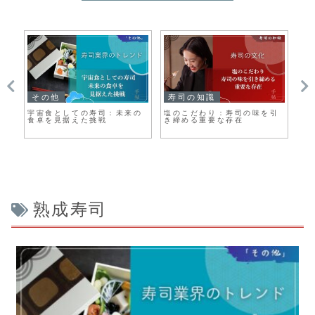
その他
寿司の知識
そ
せ
宇宙食としての寿司：未来の
塩のこだわり：寿司の味を引
プ
食卓を見据えた挑戦
き締める重要な存在
楽
熟成寿司