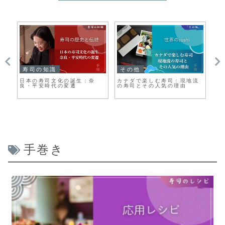
寿司の知識
その他
そ
寿
日本の寿司文化の誕生：奈
カナダで楽しむ寿司：現地流
世
良・平安時代の変遷
の寿司とその人気の理由
し
手巻き