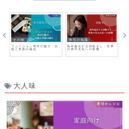
その他
寿司の知識
そ
カ
フュージョン寿司の魅力：伝
海外進出する回転すし：世界
世
司
統と革新の融合
の寿司文化への影響
し
大人味