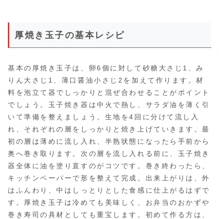
厚焼き玉子の基本レシピ
基本の厚焼き玉子は、卵6個に対して砂糖大さじ1、み
りん大さじ1、薄口醤油小さじ2を加えて作ります。材
料を泡立て器でしっかりと混ぜ合わせることがポイント
でしょう。玉子焼き器は中火で熱し、サラダ油を薄く引
いて準備を整えましょう。生地を4回に分けて流し入
れ、それぞれの層をしっかりと焼き上げていきます。最
初の層は薄めに流し入れ、半熟状態になったら手前から
奥へ巻き取ります。次の層を流し入れる前に、玉子焼き
器全体に油を塗り直すのがコツです。巻き終わったら、
キッチンペーパーで形を整えて完成。出来上がりは、外
はふんわり、中はしっとりとした食感に仕上がるはずで
す。厚焼き玉子は冷めても美味しく、お弁当のおかずや
巻き寿司の具材としても重宝します。初めて作る方は、