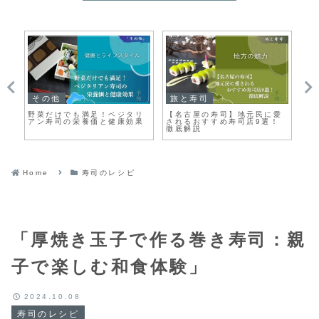
その他
旅と寿司
旅
：
野菜だけでも満足！ベジタリ
【名古屋の寿司】地元民に愛
【
アン寿司の栄養価と健康効果
されるおすすめ寿司店9選！
名
徹底解説
価
Home
寿司のレシピ
「厚焼き玉子で作る巻き寿司：親
子で楽しむ和食体験」
2024.10.08
寿司のレシピ