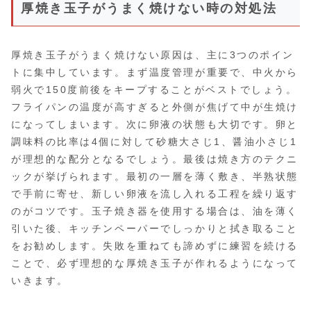
厚焼き玉子がうまく焼けない時の対処法
厚焼き玉子がうまく焼けない原因は、主に3つのポイン
トに集中しています。まず温度管理が重要で、中火から
弱火で150度前後をキープすることがベストでしょう。
フライパンの温度が高すぎると外側が焦げて中が生焼け
になってしまいます。次に卵液の状態も大切です。卵と
調味料の比率は4個に対して砂糖大さじ1、醤油小さじ1
が理想的な配分となるでしょう。最後は焼き方のテクニ
ックが挙げられます。最初の一層を薄く敷き、半熟状態
で手前に寄せ、新しい卵液を流し入れる工程を繰り返す
のがコツです。玉子焼き器を使用する場合は、油を薄く
引いた後、キッチンペーパーでしっかりと拭き取ること
をお勧めします。失敗を重ねても諦めずに練習を続ける
ことで、必ず理想的な厚焼き玉子が作れるようになって
いきます。