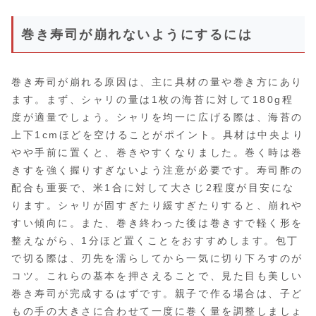
巻き寿司が崩れないようにするには
巻き寿司が崩れる原因は、主に具材の量や巻き方にあり
ます。まず、シャリの量は1枚の海苔に対して180g程
度が適量でしょう。シャリを均一に広げる際は、海苔の
上下1cmほどを空けることがポイント。具材は中央より
やや手前に置くと、巻きやすくなりました。巻く時は巻
きすを強く握りすぎないよう注意が必要です。寿司酢の
配合も重要で、米1合に対して大さじ2程度が目安にな
ります。シャリが固すぎたり緩すぎたりすると、崩れや
すい傾向に。また、巻き終わった後は巻きすで軽く形を
整えながら、1分ほど置くことをおすすめします。包丁
で切る際は、刃先を濡らしてから一気に切り下ろすのが
コツ。これらの基本を押さえることで、見た目も美しい
巻き寿司が完成するはずです。親子で作る場合は、子ど
もの手の大きさに合わせて一度に巻く量を調整しましょ