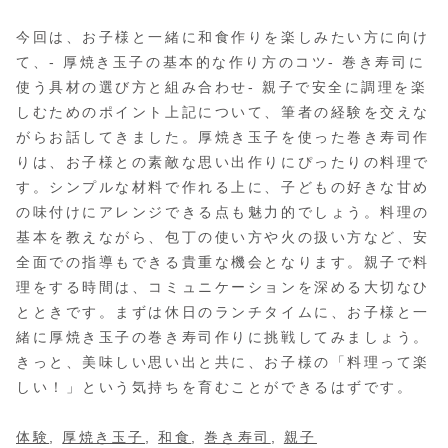
今回は、お子様と一緒に和食作りを楽しみたい方に向け
て、- 厚焼き玉子の基本的な作り方のコツ- 巻き寿司に
使う具材の選び方と組み合わせ- 親子で安全に調理を楽
しむためのポイント上記について、筆者の経験を交えな
がらお話してきました。厚焼き玉子を使った巻き寿司作
りは、お子様との素敵な思い出作りにぴったりの料理で
す。シンプルな材料で作れる上に、子どもの好きな甘め
の味付けにアレンジできる点も魅力的でしょう。料理の
基本を教えながら、包丁の使い方や火の扱い方など、安
全面での指導もできる貴重な機会となります。親子で料
理をする時間は、コミュニケーションを深める大切なひ
とときです。まずは休日のランチタイムに、お子様と一
緒に厚焼き玉子の巻き寿司作りに挑戦してみましょう。
きっと、美味しい思い出と共に、お子様の「料理って楽
しい！」という気持ちを育むことができるはずです。
体験
, 
厚焼き玉子
, 
和食
, 
巻き寿司
, 
親子