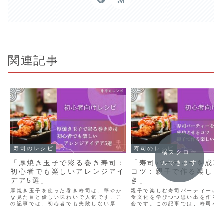
関連記事
寿司のレシピ
寿司のレシピ
横スクロー
「厚焼き玉子で彩る巻き寿司：
「寿司パーティーを成功
ルできます
初心者でも楽しいアレンジアイ
コツ：親子で作る楽しい
デア5選」
き」
厚焼き玉子を使った巻き寿司は、華やか
親子で楽しむ寿司パーティーは
な見た目と優しい味わいで人気です。こ
食文化を学びつつ思い出を作る
の記事では、初心者でも失敗しない厚焼
会です。この記事では、寿司パ
き玉子の作り方、見栄えの良い巻き方の
を成功させる進め方、失敗しな
コツ、季節に合わせたアレンジ方法を解
りのコツ、親子で学べる文化的