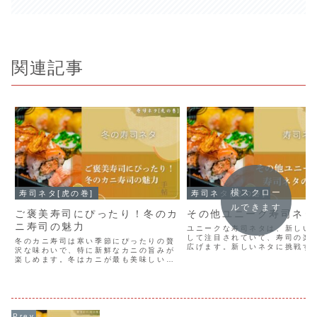
関連記事
横スクロー
寿司ネタ[虎の巻]
寿司ネタ[虎の巻]
ルできます
ご褒美寿司にぴったり！冬のカ
その他ユニーク寿司ネタ
ニ寿司の魅力
ユニークな寿司ネタは、新しい
して注目されていて、寿司の楽
冬のカニ寿司は寒い季節にぴったりの贅
広げます。新しいネタに挑戦す
沢な味わいで、特に新鮮なカニの旨みが
で、食の冒険が広がり、さまざ
楽しめます。冬はカニが最も美味しい季
しさを発見できます。これから
節で特別なひとときを提供します。カニ
を豊かにするため、ユニークな
寿司を味わうことで、心温まる時間を過
をぜひ試してみてください。
ごし、冬のカニ寿司を楽しんで、食の世
界を広げてみてください。