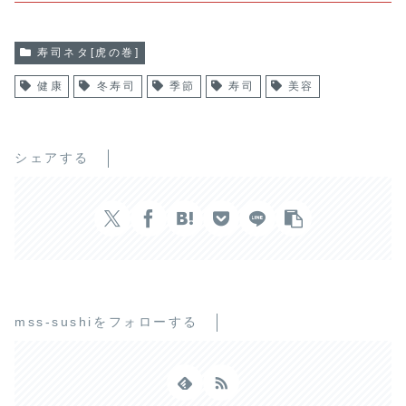
寿司ネタ[虎の巻]
健康
冬寿司
季節
寿司
美容
シェアする
mss-sushiをフォローする