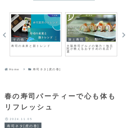
その他
旅と寿司
寿
高
寿司の未来と新トレンド
大阪寿司グルメの魅力！地元
大
民が教えるおすすめの名店7
蔵
選
Home
寿司ネタ[虎の巻]
春の寿司パーティーで心も体も
リフレッシュ
2024.11.05
寿司ネタ[虎の巻]