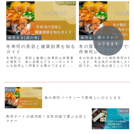
横スクロー
寿司ネタ[虎の巻]
寿司ネタ[虎の巻]
ルできます
冬寿司の美容と健康効果を知る
冬の贅沢！旬の魚介で楽
ガイド
作寿司レッスン
冬寿司は、美容と健康に効果的な栄養素
冬の旬魚を使った創作寿司の魅
が豊富で、体に必要なビタミンやミネラ
します。冬は魚介の美味しさが
ルを効率よく摂取する事ができます。新
節です。旬の魚を使うことで家
鮮な魚介類や野菜で美味しく健康的な食
格的な寿司を楽しむことができ
生活が楽しめて、美容にも効果的です。
理方法を工夫することで味わい
週に一度、冬寿司を取り入れ、健康と美
を作ることも可能です。創作寿
しさを手に入れましょう。
で料理の幅も広がります。
春の寿司パーティーで美味しいひとときを
寿司デートの成功術！女性目線で選ぶお店と
マナー